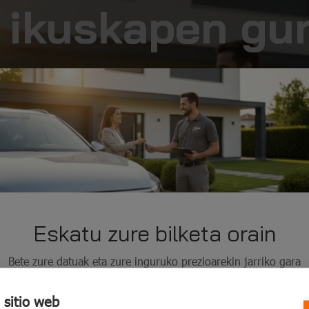
n ikuskapen gu
gara zuretzat
Eskatu zure bilketa orain
Bete zure datuak eta zure inguruko prezioarekin jarriko gara
harremanetan zurekin
 sitio web