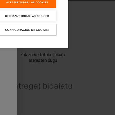
ACEPTAR TODAS LAS COOKIES
RECHAZAR TODAS LAS COOKIES
CONFIGURACIÓN DE COOKIES
Zuk zehaztutako lekura
eramaten dugu
a, entrega) bidaiatu