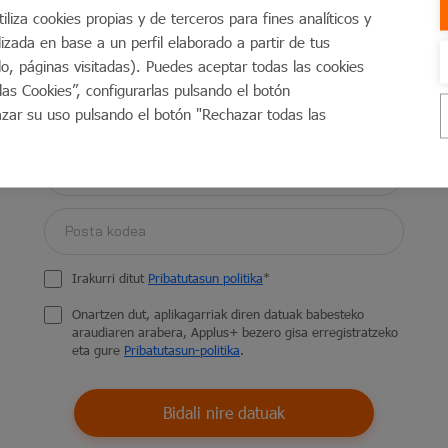
liza cookies propias y de terceros para fines analíticos y
izada en base a un perfil elaborado a partir de tus
o, páginas visitadas). Puedes aceptar todas las cookies
as Cookies”, configurarlas pulsando el botón
azar su uso pulsando el botón "Rechazar todas las
Ibilgailua jasotzen dugu
Ibilgailua eramaten dugu
ikuskapenerako
Irakurri ditut
Pribatutasun politika
*
Onartzen dut, aplikagarriak diren datuak babesteko
n gara denaz (hitzordua, garraio
araudiaren arabera, Applus+ bezero gisa erregistratzeko
eta gure
Pribatutasun-politika
.
beharrik izan ez dezazun.
Bidali nire datuak