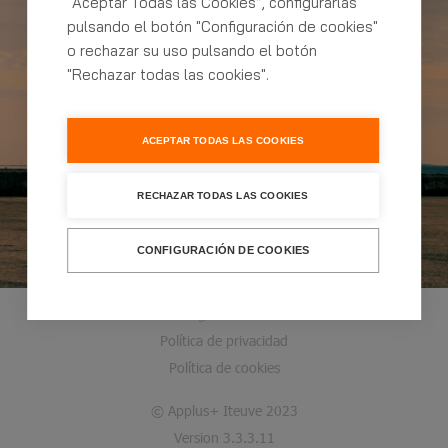
nuestra cita online
“Aceptar Todas las Cookies”, configurarlas
pulsando el botón "Configuración de cookies"
o rechazar su uso pulsando el botón
"Rechazar todas las cookies".
ACEPTAR TODAS LAS COOKIES
RECHAZAR TODAS LAS COOKIES
CONFIGURACIÓN DE COOKIES
Configurar Cookies
Política de privacidad
Política de cookies
© Applus+ Iteuve 2023
Version 3.3.3.11