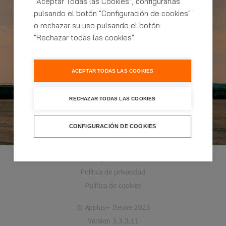
nuestra cita online
“Aceptar Todas las Cookies”, configurarlas
pulsando el botón "Configuración de cookies"
o rechazar su uso pulsando el botón
"Rechazar todas las cookies".
ACEPTAR TODAS LAS COOKIES
RECHAZAR TODAS LAS COOKIES
CONFIGURACIÓN DE COOKIES
Configurar Cookies
Política de privacidad
Política de cookies
© Applus+ Iteuve 2023
Version 3.3.3.11