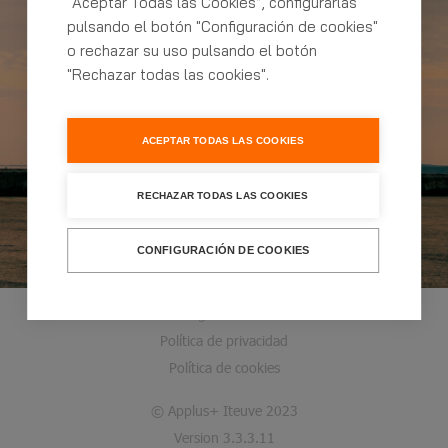
“Aceptar Todas las Cookies”, configurarlas
Cita Previa ITV
pulsando el botón "Configuración de cookies"
o rechazar su uso pulsando el botón
"Rechazar todas las cookies".
La ITV más fácil con Applus+
Puedes pedir hora al instante con
nuestra cita online
ACEPTAR TODAS LAS COOKIES
RECHAZAR TODAS LAS COOKIES
CONFIGURACIÓN DE COOKIES
Configurar Cookies
Política de privacidad
Política de cookies
© Applus+ Iteuve 2023
Version 3.3.3.11