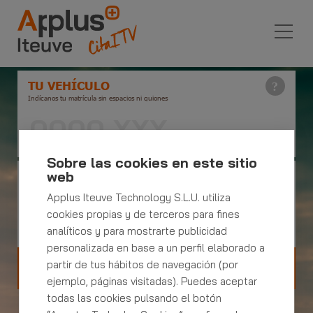
TU VEHÍCULO
Indícanos tu matrícula sin espacios ni guiones
Sobre las cookies en este sitio
TU EMAIL O TELEFONO
web
Indícanos tu email o teléfono de la reserva
Applus Iteuve Technology S.L.U. utiliza
cookies propias y de terceros para fines
analíticos y para mostrarte publicidad
personalizada en base a un perfil elaborado a
partir de tus hábitos de navegación (por
Gestionar mi reserva
ejemplo, páginas visitadas). Puedes aceptar
todas las cookies pulsando el botón